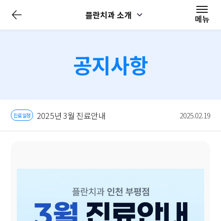
전
플란치과 소개
체
메뉴
메
뉴
닫
기
공지사항
2025년 3월 진료안내
2025.02.19
진료일정