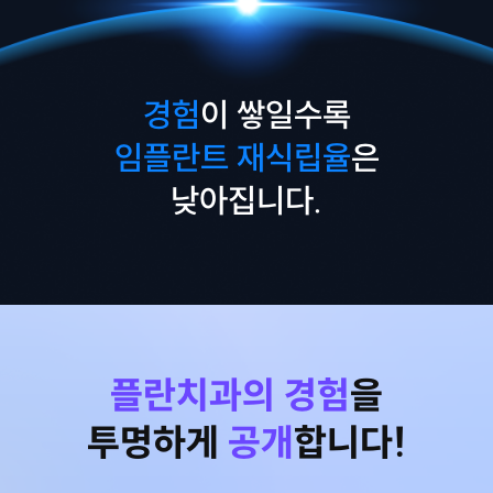
경험
이 쌓일수록
임플란트 재식립율
은
낮아집니다.
플란치과의 경험
을
투명하게
공개
합니다!