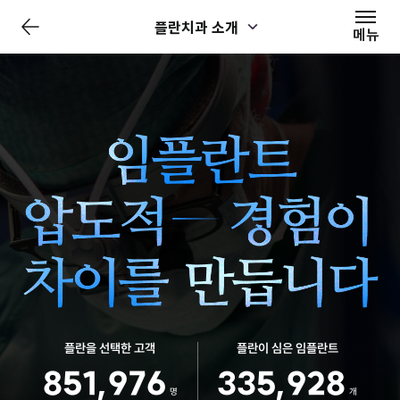
전
플란치과 소개
체
메뉴
메
뉴
닫
기
플란을 선택한 고객
플란이 심은 임플란트
851,976
335,928
명
개