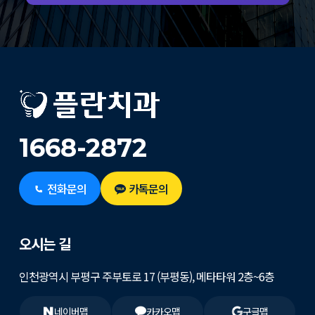
1668-2872
전화문의
카톡문의
오시는 길
인천광역시 부평구 주부토로 17 (부평동), 메타타워 2층~6층
네이버맵
카카오맵
구글맵