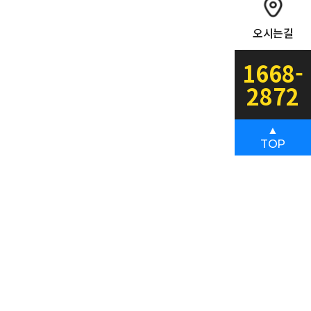
오시는길
1668-
2872
▲
TOP