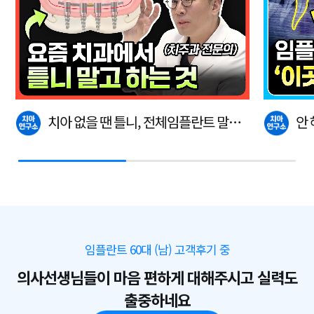
치아 없을 땐 틀니, 전체임플란트 말고
안
이…
다.
임플란트 60대 (남) 고객후기 중
의사선생님들이 마음 편하게 대해주시고 실력도
출중하네요