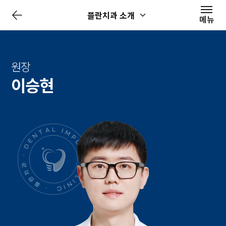
전
플란치과 소개
체
메뉴
메
뉴
닫
기
원장
이승현